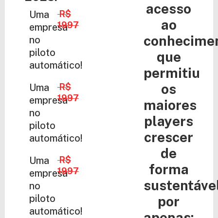
acesso
Uma
R$
ao
1997
empresa
conhecime
no
piloto
que
automático!
permitiu
os
Uma
R$
1997
empresa
maiores
no
players
piloto
crescer
automático!
de
Uma
R$
forma
1997
empresa
sustentáve
no
piloto
por
automático!
apenas: