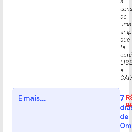
a
cons
de
uma
emp
que
te
dará
LIB
e
CAI
E mais...
7
R
9
dia
de
Om