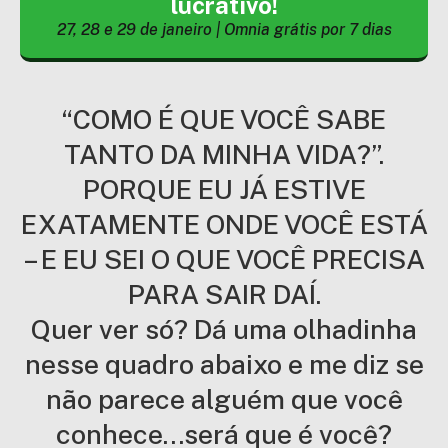
lucrativo!
27, 28 e 29 de janeiro | Omnia grátis por 7 dias
“COMO É QUE VOCÊ SABE
TANTO DA MINHA VIDA?”.
PORQUE EU JÁ ESTIVE
EXATAMENTE ONDE VOCÊ ESTÁ
– E EU SEI O QUE VOCÊ PRECISA
PARA SAIR DAÍ.
Quer ver só? Dá uma olhadinha
nesse quadro abaixo e me diz se
não parece alguém que você
conhece…será que é você?