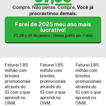
Compre. Não pense. Compre.
Você já
procrastinou demais.
Farei de 2025 meu ano mais
lucrativo!
27, 28 e 29 de janeiro | Omnia grátis por 7 dias
Faturei 1.85
Faturei 1.85
Faturei 1.85
milhão com
milhão com
milhão com
brindes
brindes
brindes
promocionais
promocionais
promocionais
através do
através do
através do
IG com o que
IG com o que
IG com o que
aprendi no
aprendi no
aprendi no
ONM.
ONM.
ONM.