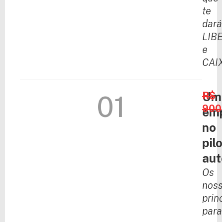
te
dará
LIB
e
CAI
Um
R$
01
900
em
no
pil
aut
Os
nos
prin
para