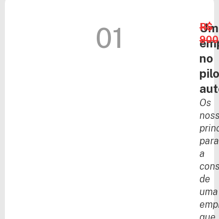
Um
R$
01
900
em
no
pil
aut
Os
nos
prin
para
a
cons
de
uma
emp
que